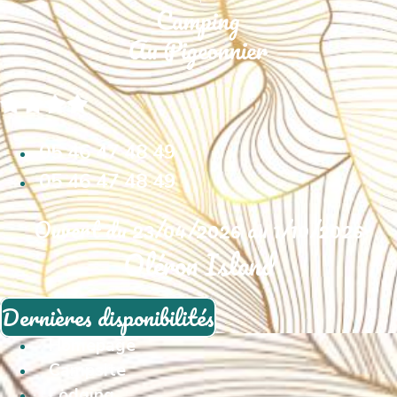
05 46 47 48 49
05 46 47 48 49
Ouvert du 23/04/2026 au 1/10/2026
Oléron Island
Dernières disponibilités
Homepage
Campsite
Lodging