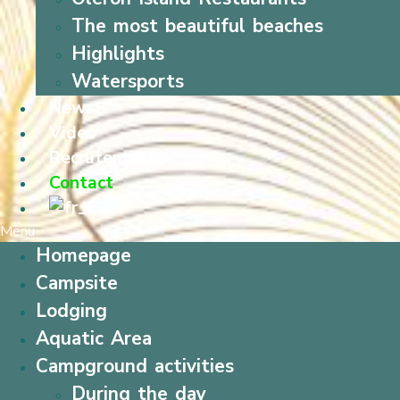
The most beautiful beaches
Highlights
Watersports
News
Video
Recrutement
Contact
Menu
Homepage
Campsite
Lodging
Aquatic Area
Campground activities
During the day