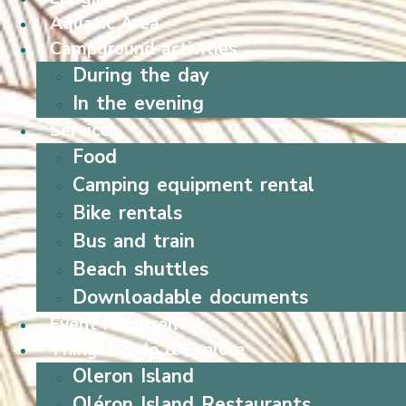
Aquatic Area
Campground activities
During the day
In the evening
Services
Food
Camping equipment rental
Bike rentals
Bus and train
Beach shuttles
Downloadable documents
Event room rental
Things to do & Explore
Oleron Island
Oléron Island Restaurants