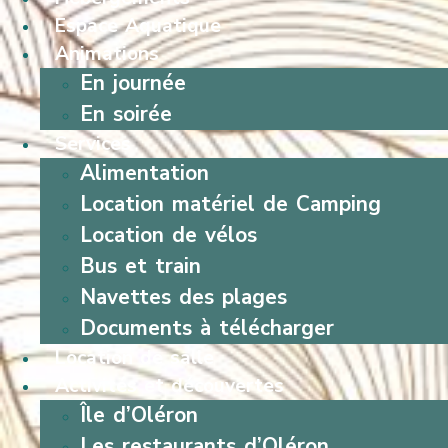
Espace Aquatique
Animations
En journée
En soirée
Services
Alimentation
Location matériel de Camping
Location de vélos
Bus et train
Navettes des plages
Documents à télécharger
Location de salle
Activités et découvertes
Île d’Oléron
Les restaurants d’Oléron