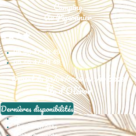
05 46 47 48 49
05 46 47 48 49
Ouvert du 23/04/2026 au 1/10/2026
Île d'Oléron
Dernières disponibilités
Accueil
Emplacements
Hébergements