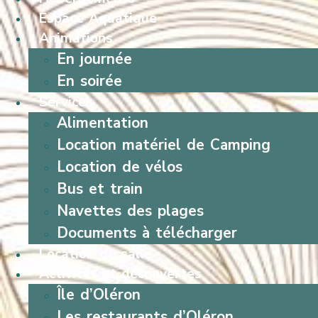
Espace Aquatique
Animations
En journée
En soirée
Services
Alimentation
Location matériel de Camping
Location de vélos
Bus et train
Navettes des plages
Documents à télécharger
Location de salle
Activités et découvertes
Île d’Oléron
Les restaurants d’Oléron