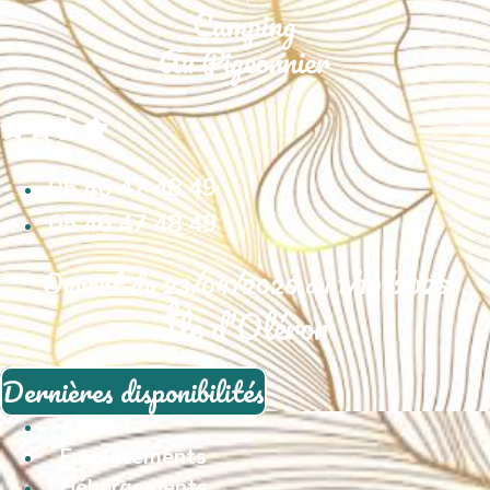
05 46 47 48 49
05 46 47 48 49
Ouvert du 23/04/2026 au 1/10/2026
Île d'Oléron
Dernières disponibilités
Accueil
Emplacements
Hébergements