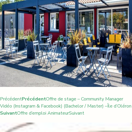
Précédent
Précédent
Offre de stage – Community Manager
Vidéo (Instagram & Facebook) (Bachelor / Master) –Île d’Oléron
Suivant
Offre d’emploi Animateur
Suivant