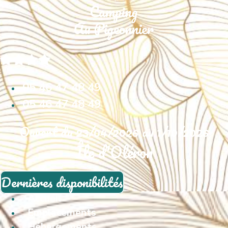
05 46 47 48 49
05 46 47 48 49
Ouvert du 23/04/2026 au 1/10/2026
Île d'Oléron
Dernières disponibilités
Accueil
Emplacements
Hébergements