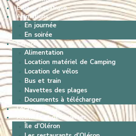
Espace Aquatique
Animations
En journée
En soirée
Services
Alimentation
Location matériel de Camping
Location de vélos
Bus et train
Navettes des plages
Documents à télécharger
Location de salle
Activités et découvertes
Île d’Oléron
Les restaurants d’Oléron