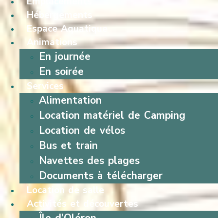
Emplacements
Hébergements
Espace Aquatique
Animations
En journée
En soirée
Services
Alimentation
Location matériel de Camping
Location de vélos
Bus et train
Navettes des plages
Documents à télécharger
Location de salle
Activités et découvertes