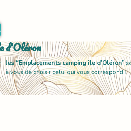
r
e d'Oléron
r
,
les “Emplacements camping île d’Oléron”
s
à vous de choisir celui qui vous correspond !