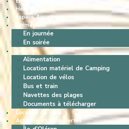
Emplacements
Hébergements
Espace Aquatique
Animations
En journée
En soirée
Services
Alimentation
Location matériel de Camping
Location de vélos
Bus et train
Navettes des plages
Documents à télécharger
Location de salle
Activités et découvertes