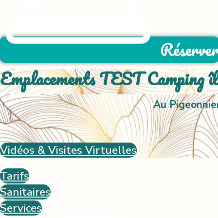
Réserve
Emplacements TEST Camping îl
Au Pigeonnie
Vidéos & Visites Virtuelles
Tarifs
Sanitaires
Services